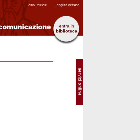
albo ufficiale
english version
entra in
biblioteca
SOL
-
Servizi
online