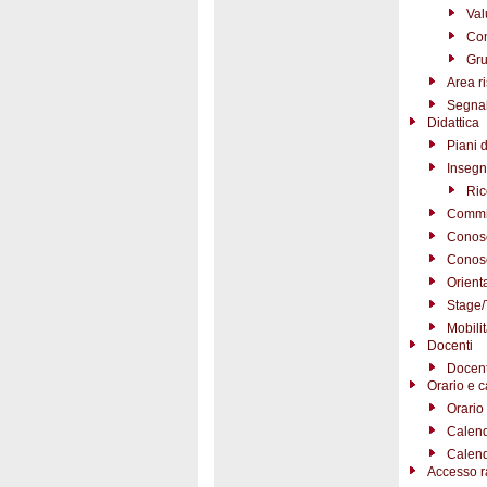
Val
Com
Gru
Area r
Segnal
Didattica
Piani d
Insegn
Ric
Commi
Conosc
Conosc
Orient
Stage/
Mobili
Docenti
Docent
Orario e c
Orario 
Calend
Calend
Accesso r