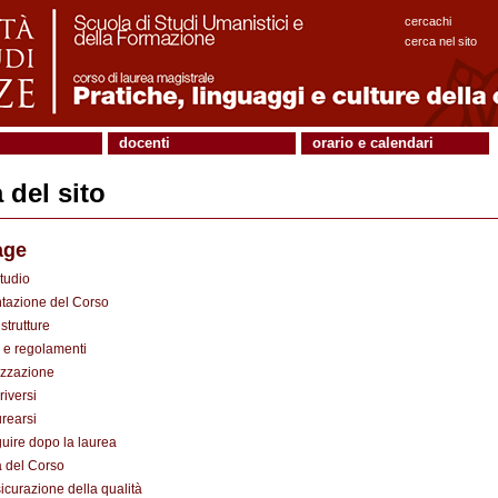
cercachi
cerca nel sito
docenti
orario e calendari
del sito
age
tudio
tazione del Corso
strutture
e regolamenti
zzazione
riversi
urearsi
uire dopo la laurea
à del Corso
icurazione della qualità