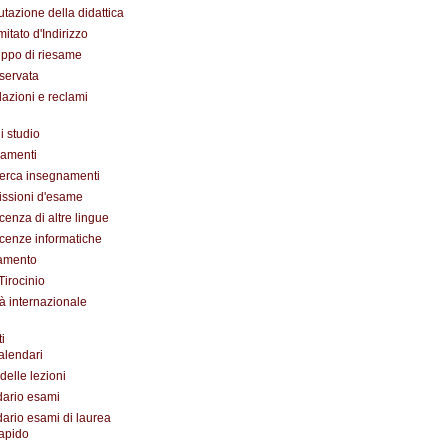
utazione della didattica
itato d'Indirizzo
ppo di riesame
iservata
azioni e reclami
i studio
amenti
erca insegnamenti
ssioni d'esame
enza di altre lingue
enze informatiche
amento
Tirocinio
tà internazionale
i
alendari
delle lezioni
ario esami
ario esami di laurea
apido